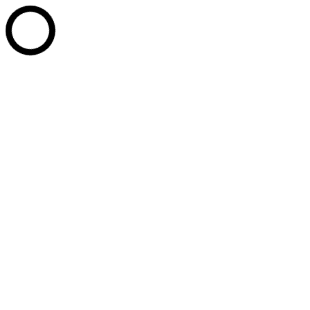
Перейти к содержанию
+7 (902) 814-20-77
+7 (3467) 35-11-90
+7 (3467) 35-14-
05
PPU_Office@mail.ru
г. Ханты-Мансийск, ул. Сутормина д. 14
Whatsapp page opens in new window
Telegram page opens in new
window
Вконтакте page opens in new window
Промышленные парки Югры
Развитие технопарков
Услуги
Партнёры
Новости
Документы
Контакты
Сотрудники
СТАТЬ РЕЗИДЕНТОМ
Поиск:
Услуги
Документы