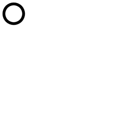
Перейти к содержанию
+7 (902) 814-20-77
+7 (3467) 35-11-90
+7 (3467) 35-14-
05
PPU_Office@mail.ru
г. Ханты-Мансийск, ул. Сутормина д. 14
Whatsapp page opens in new window
Telegram page opens in new
window
Вконтакте page opens in new window
Промышленные парки Югры
Развитие технопарков
Услуги
Партнёры
Новости
Документы
Контакты
Сотрудники
СТАТЬ РЕЗИДЕНТОМ
Поиск:
Услуги
Документы