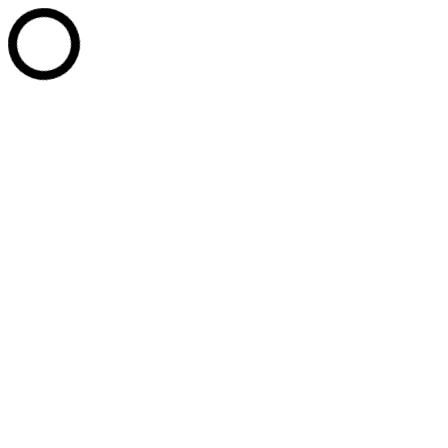
Перейти к содержанию
+7 (902) 814-20-77
+7 (3467) 35-11-90
+7 (3467) 35-14-
05
PPU_Office@mail.ru
г. Ханты-Мансийск, ул. Сутормина д. 14
Whatsapp page opens in new window
Telegram page opens in new
window
Вконтакте page opens in new window
Промышленные парки Югры
Развитие технопарков
Услуги
Партнёры
Новости
Документы
Контакты
Сотрудники
СТАТЬ РЕЗИДЕНТОМ
Поиск:
Услуги
Документы