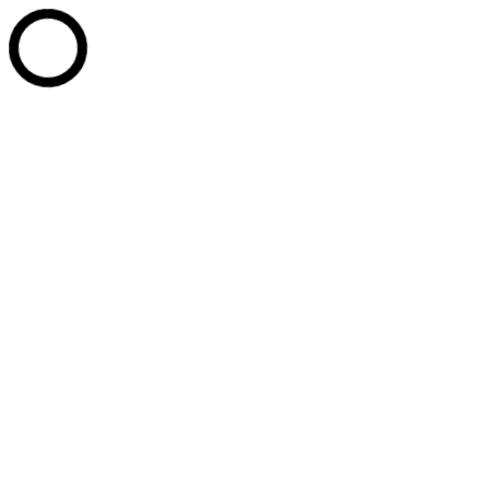
Перейти к содержанию
+7 (902) 814-20-77
+7 (3467) 35-11-90
+7 (3467) 35-14-
05
PPU_Office@mail.ru
г. Ханты-Мансийск, ул. Сутормина д. 14
Whatsapp page opens in new window
Telegram page opens in new
window
Вконтакте page opens in new window
Промышленные парки Югры
Развитие технопарков
Услуги
Партнёры
Новости
Документы
Контакты
Сотрудники
СТАТЬ РЕЗИДЕНТОМ
Поиск:
Услуги
Документы