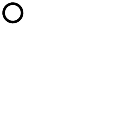
Перейти к содержанию
+7 (902) 814-20-77
+7 (3467) 35-11-90
+7 (3467) 35-14-05
PPU_Offi
Whatsapp page opens in new window
Telegram page opens in new 
Промышленные парки Югры
Развитие технопарков
Услуги
Партнёры
Новости
Документы
Контакты
Сотрудники
СТАТЬ РЕЗИДЕНТОМ
Поиск:
Услуги
Документы
Новости
Сотрудники
Контакты