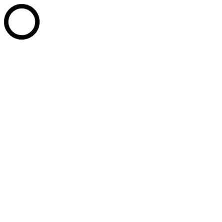
Перейти к содержанию
+7 (902) 814-20-77
+7 (3467) 35-11-90
+7 (3467) 35-14-
05
PPU_Office@mail.ru
г. Ханты-Мансийск, ул. Сутормина д. 14
Whatsapp page opens in new window
Telegram page opens in new
window
Вконтакте page opens in new window
Промышленные парки Югры
Развитие технопарков
Услуги
Партнёры
Новости
Документы
Контакты
Сотрудники
СТАТЬ РЕЗИДЕНТОМ
Поиск:
Услуги
Документы