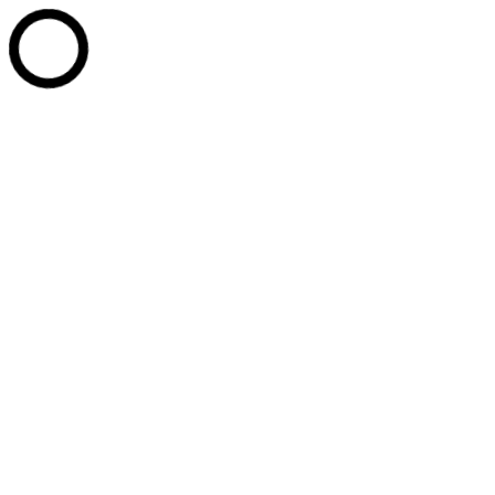
Перейти к содержанию
+7 (902) 814-20-77
+7 (3467) 35-11-90
+7 (3467) 35-14-05
PPU_Offi
Whatsapp page opens in new window
Telegram page opens in new 
Промышленные парки Югры
Развитие технопарков
Услуги
Партнёры
Новости
Документы
Контакты
Сотрудники
СТАТЬ РЕЗИДЕНТОМ
Поиск:
Услуги
Документы
Новости
Сотрудники
Контакты