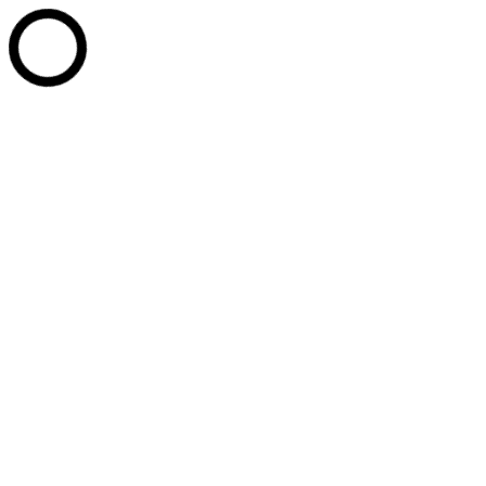
Перейти к содержанию
+7 (902) 814-20-77
+7 (3467) 35-11-90
+7 (3467) 35-14-
05
PPU_Office@mail.ru
г. Ханты-Мансийск, ул. Сутормина д. 14
Whatsapp page opens in new window
Telegram page opens in new
window
Вконтакте page opens in new window
Промышленные парки Югры
Развитие технопарков
Услуги
Партнёры
Новости
Документы
Контакты
Сотрудники
СТАТЬ РЕЗИДЕНТОМ
Поиск:
Услуги
Документы